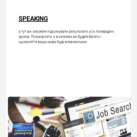
SPEAKING
а тут ви зможете підсумувати результати усіх попередніх
кроків. Розмовляти з вчителем ви будете багато і
щозаняття ваша мова буде впевненішою.