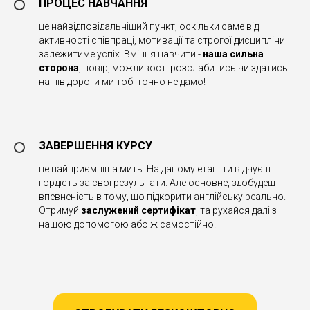
ПРОЦЕС НАВЧАННЯ
це найвідповідальніший пункт, оскільки саме від
активності співпраці, мотивації та строгої дисципліни
залежитиме успіх. Вміння навчити -
наша сильна
сторона
, повір, можливості розслабитись чи здатись
на пів дороги ми тобі точно не дамо!
ЗАВЕРШЕННЯ КУРСУ
це найприємніша мить. На даному етапі ти відчуєш
гордість за свої результати. Але основне, здобудеш
впевненість в тому, що підкорити англійську реально.
Отримуй
заслужений сертифікат
, та рухайся далі з
нашою допомогою або ж самостійно.